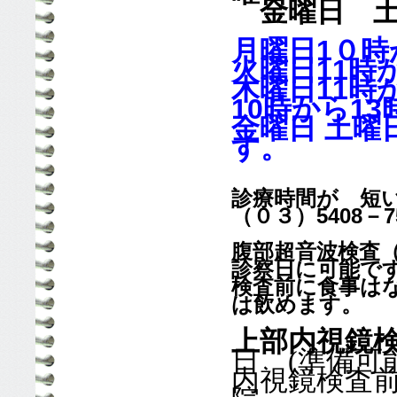
金曜日 土
月曜日1０
火曜日11時
木曜日11時
10時から1
金曜日 土曜
す。
診療時間が 短
（０３）5408－
腹部超音波検査
診察日に可能で
検査前に食事は
は飲めます。
上部内視鏡
日 (準備可
内視鏡検査前