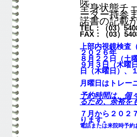
院、
全身状態チ
ーター持参
諾書の記載
TEL：（03）5408
FAX：（03）5408
上部内視鏡検査
２０２６年
８月２２日（土
９月３日（木曜
日（木曜日）、
月曜日はトレー
予約時間は、個
るため、余裕を
７月から２０２
ります。
電話または来院時予約