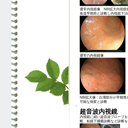
通常内視鏡像 NBI拡大内視鏡
食道早期癌と診断し内視鏡下治
通常の内視鏡像
NBI拡大像：白濁部分が早期
可能な病変と診断
・
超音波内視鏡
内視鏡に細い超音波プローブを
断、粘膜下腫瘍診断など診断を