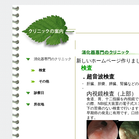
消化器専門のクリニック
新しいホームページ作りました。mr
検査
検査
超音波検査
・
その他
・
肝臓、胆嚢、膵臓、腎臓などの
・
内視鏡検査（上部）
診察日
食道、胃、十二指腸を内視鏡で
の際、NBI拡大装置の電子式
所在地
下の苦痛のない検査で行います
早期癌の発見に有用です。口径
ます。