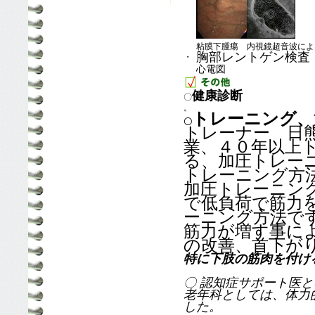
粘膜下腫瘍 内視鏡超音波によ
胸部レントゲン検査
・
心電図
健康診断
〇
。
トレーニング、
〇
トレーナー 日
業、４０年以上
る、加圧トレー
トレーニング方
加圧トレーニン
で低負荷で筋力
ーニング方法で
筋力が増す事に
の改善、首下が
特に下肢の筋肉を付け
〇 認知症サポート医
老年科としては、体力
した。